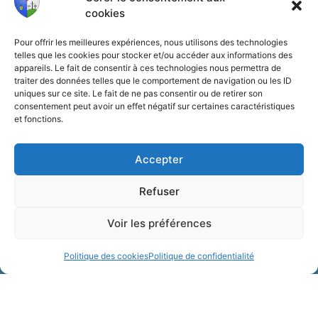
cookies
samedi 9H-12h
Semaines Paires
avec
permanence Urbanisme de 9H-11h sur
Pour offrir les meilleures expériences, nous utilisons des technologies
RDV ( 30 min)
telles que les cookies pour stocker et/ou accéder aux informations des
appareils. Le fait de consentir à ces technologies nous permettra de
traiter des données telles que le comportement de navigation ou les ID
Permanence de Monsieur le Maire 10h-12h
uniques sur ce site. Le fait de ne pas consentir ou de retirer son
consentement peut avoir un effet négatif sur certaines caractéristiques
et fonctions.
Vie municipale
Accepter
Vie quotidienne
Refuser
Mes démarches
Voir les préférences
Politique des cookies
Politique de confidentialité
Mentions légales
Politique des cookies