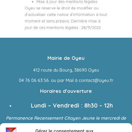
Mise à jour des mentions légales
Oyeu se réserve le droit de modifier ou
d’actualiser cette notice d’information à tout
moment et sans préavis. Dernière mise à
jour de ces mentions légales : 28/11/2022
Mairie de Oyeu
412 route du Bourg, 38690 Oyeu
04 76 06 63 56. ou par Mail à contact@oyeu.fr
Horaires d'ouverture
Lundi – Vendredi : 8h30 – 12h
Permanence Recensement Citoyen Jeune le mercredi de
13h30 à 16h sur RDV
Gérer le consentement aux